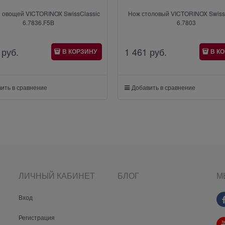
 овощей VICTORINOX SwissClassic
Нож столовый VICTORINOX Swiss
6.7836.F5B
6.7803
 руб.
1 461
 руб.
В КОРЗИНУ
В К
ить в сравнение
Добавить в сравнение
ЛИЧНЫЙ КАБИНЕТ
БЛОГ
М
Вход
Регистрация