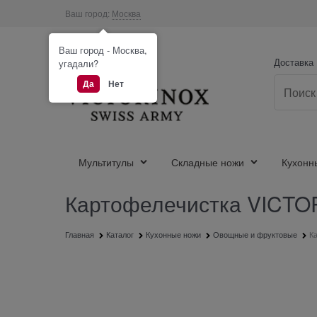
Ваш город:
Москва
Ваш город - Москва,
Доставка
угадали?
Да
Нет
Мультитулы
Складные ножи
Кухонн
Картофелечистка VICTO
Главная
Каталог
Кухонные ножи
Овощные и фруктовые
К