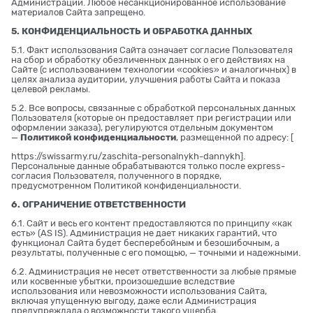
Администрации. Любое несанкционированное использование
материалов Сайта запрещено.
5. КОНФИДЕНЦИАЛЬНОСТЬ И ОБРАБОТКА ДАННЫХ
5.1. Факт использования Сайта означает согласие Пользователя
на сбор и обработку обезличенных данных о его действиях на
Сайте (с использованием технологии «cookies» и аналогичных) в
целях анализа аудитории, улучшения работы Сайта и показа
целевой рекламы.
5.2. Все вопросы, связанные с обработкой персональных данных
Пользователя (которые он предоставляет при регистрации или
оформлении заказа), регулируются отдельным документом
—
Политикой конфиденциальности
, размещенной по адресу: [
https://swissarmy.ru/zaschita-personalnykh-dannykh
].
Персональные данные обрабатываются только после express-
согласия Пользователя, полученного в порядке,
предусмотренном Политикой конфиденциальности.
6. ОГРАНИЧЕНИЕ ОТВЕТСТВЕННОСТИ
6.1. Сайт и весь его контент предоставляются по принципу «как
есть» (AS IS). Администрация не дает никаких гарантий, что
функционал Сайта будет бесперебойным и безошибочным, а
результаты, полученные с его помощью, — точными и надежными.
6.2. Администрация не несет ответственности за любые прямые
или косвенные убытки, произошедшие вследствие
использования или невозможности использования Сайта,
включая упущенную выгоду, даже если Администрация
предупреждала о возможности такого ущерба.