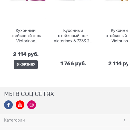
Кухонный
Кухонный
Кухонны
стейковый нож
стейковый нож
стейковый 
Victorinox
Victorinox 6.7233.20,
Victorino
6.7936.12L5, 12 см
11 см
6.7936.12L9, 
2 114
 руб.
1 766
 руб.
2 114
 ру
В КОРЗИНУ
МЫ В СОЦ СЕТЯХ
Категории