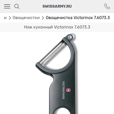
Ваш город - Москва,
SWISSARMY.RU
угадали?
ДА
НЕТ
сти
Овощечистки
Овощечистка Victorinox 7.6073.3
Нож кухонный Victorinox 7.6073.3