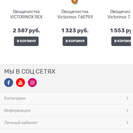
Овощечистка
Овощечистка
Овощечист
VICTORINOX REX
Victorinox 7.6079.9
Victorinox 7.
2 587
 руб.
1 323
 руб.
1 553
 ру
В КОРЗИНУ
В КОРЗИНУ
В КОРЗИН
МЫ В СОЦ СЕТЯХ
Категории
Информация
Личный кабинет