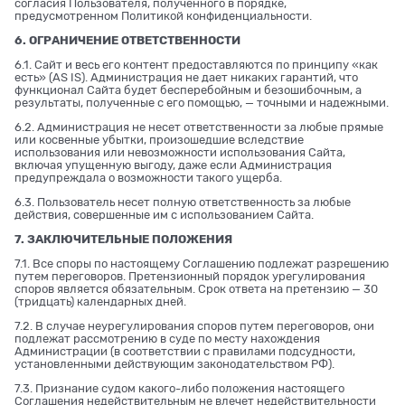
согласия Пользователя, полученного в порядке,
предусмотренном Политикой конфиденциальности.
6. ОГРАНИЧЕНИЕ ОТВЕТСТВЕННОСТИ
6.1. Сайт и весь его контент предоставляются по принципу «как
есть» (AS IS). Администрация не дает никаких гарантий, что
функционал Сайта будет бесперебойным и безошибочным, а
результаты, полученные с его помощью, — точными и надежными.
6.2. Администрация не несет ответственности за любые прямые
или косвенные убытки, произошедшие вследствие
использования или невозможности использования Сайта,
включая упущенную выгоду, даже если Администрация
предупреждала о возможности такого ущерба.
6.3. Пользователь несет полную ответственность за любые
действия, совершенные им с использованием Сайта.
7. ЗАКЛЮЧИТЕЛЬНЫЕ ПОЛОЖЕНИЯ
7.1. Все споры по настоящему Соглашению подлежат разрешению
путем переговоров. Претензионный порядок урегулирования
споров является обязательным. Срок ответа на претензию — 30
(тридцать) календарных дней.
7.2. В случае неурегулирования споров путем переговоров, они
подлежат рассмотрению в суде по месту нахождения
Администрации (в соответствии с правилами подсудности,
установленными действующим законодательством РФ).
7.3. Признание судом какого-либо положения настоящего
Соглашения недействительным не влечет недействительности