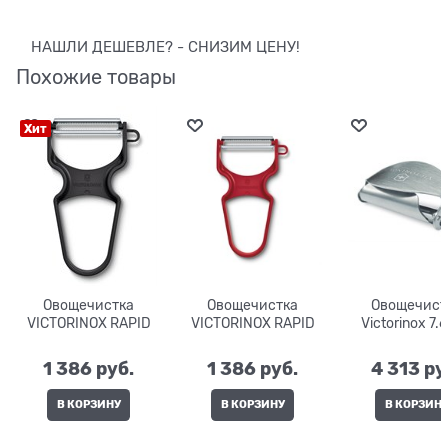
НАШЛИ ДЕШЕВЛЕ? - СНИЗИМ ЦЕНУ!
Похожие товары
Хит
Овощечистка
Овощечистка
Овощечист
VICTORINOX RAPID
VICTORINOX RAPID
Victorinox 7.
1 386
 руб.
1 386
 руб.
4 313
 ру
В КОРЗИНУ
В КОРЗИНУ
В КОРЗИН