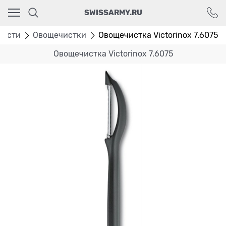
Ваш город - Москва,
SWISSARMY.RU
угадали?
ДА
НЕТ
ности
Овощечистки
Овощечистка Victorinox 7.6075
Овощечистка Victorinox 7.6075