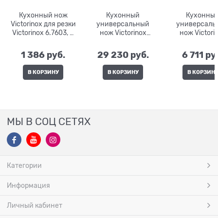
Кухонный нож
Кухонный
Кухонны
Victorinox для резки
универсальный
универсаль
Victorinox 6.7603, 8
нож Victorinox
нож Victori
см
7.7203.15G, 15 см
5.2003.15, 1
1 386
 руб.
29 230
 руб.
6 711
 ру
В КОРЗИНУ
В КОРЗИНУ
В КОРЗИН
МЫ В СОЦ СЕТЯХ
Категории
Информация
Личный кабинет