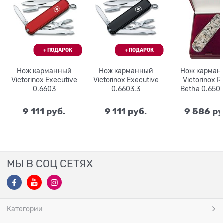
Нож карманный
Нож карманный
Нож карман
Victorinox Executive
Victorinox Executive
Victorinox R
0.6603
0.6603.3
Betha 0.650
9 111
 руб.
9 111
 руб.
9 586
 ру
МЫ В СОЦ СЕТЯХ
Категории