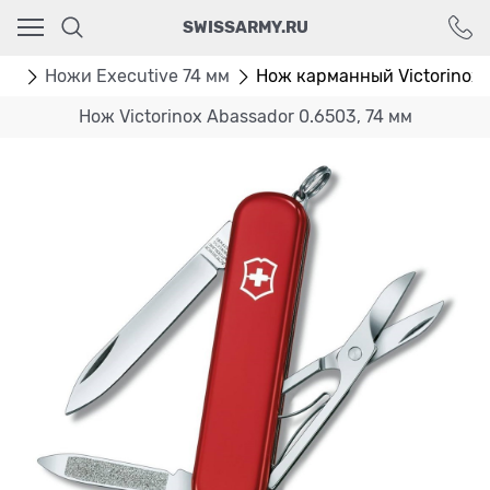
Ваш город - Москва,
SWISSARMY.RU
угадали?
ДА
НЕТ
мм
Ножи Executive 74 мм
Нож карманный Victorinox 
Нож Victorinox Abassador 0.6503, 74 мм