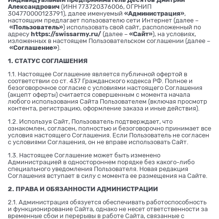
Александрович
(ИНН 773720376006, ОГРНИП
304770000123791), далее именуемый
«Администрация»
,
настоящим предлагает пользователю сети Интернет (далее –
«Пользователь»
) использовать свой сайт, расположенный по
адресу
https://swissarmy.ru/
(далее –
«Сайт»
), на условиях,
изложенных в настоящем Пользовательском соглашении (далее –
«Соглашение»
).
1. СТАТУС СОГЛАШЕНИЯ
1.1. Настоящее Соглашение является публичной офертой в
соответствии со ст. 437 Гражданского кодекса РФ. Полное и
безоговорочное согласие с условиями настоящего Соглашения
(акцепт оферты) считается совершенным с момента начала
любого использования Сайта Пользователем (включая просмотр
контента, регистрацию, оформление заказа и иные действия).
1.2. Используя Сайт, Пользователь подтверждает, что
ознакомлен, согласен, полностью и безоговорочно принимает все
условия настоящего Соглашения. Если Пользователь не согласен
с условиями Соглашения, он не вправе использовать Сайт.
1.3. Настоящее Соглашение может быть изменено
Администрацией в одностороннем порядке без какого-либо
специального уведомления Пользователя. Новая редакция
Соглашения вступает в силу с момента ее размещения на Сайте.
2. ПРАВА И ОБЯЗАННОСТИ АДМИНИСТРАЦИИ
2.1. Администрация обязуется обеспечивать работоспособность
и функционирование Сайта, однако не несет ответственности за
временные сбои и перерывы в работе Сайта, связанные с