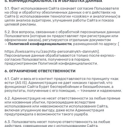
5. КОНФИДЕНЦИАЛЬНОСТЬ И ОБРАБОТКА ДАННЫХ
5.1. Факт использования Сайта означает согласие Пользователя
на сбор и обработку обезличенных данных о его действиях на
Сайте (с использованием технологии «cookies» и аналогичных) в
целях анализа аудитории, улучшения работы Сайта и показа
целевой рекламы.
5.2. Все вопросы, связанные с обработкой персональных данных
Пользователя (которые он предоставляет при регистрации или
оформлении заказа), регулируются отдельным документом
—
Политикой конфиденциальности
, размещенной по адресу: [
https://swissarmy.ru/zaschita-personalnykh-dannykh
].
Персональные данные обрабатываются только после express-
согласия Пользователя, полученного в порядке,
предусмотренном Политикой конфиденциальности.
6. ОГРАНИЧЕНИЕ ОТВЕТСТВЕННОСТИ
6.1. Сайт и весь его контент предоставляются по принципу «как
есть» (AS IS). Администрация не дает никаких гарантий, что
функционал Сайта будет бесперебойным и безошибочным, а
результаты, полученные с его помощью, — точными и надежными.
6.2. Администрация не несет ответственности за любые прямые
или косвенные убытки, произошедшие вследствие
использования или невозможности использования Сайта,
включая упущенную выгоду, даже если Администрация
предупреждала о возможности такого ущерба.
6.3. Пользователь несет полную ответственность за любые
действия, совершенные им с использованием Сайта.