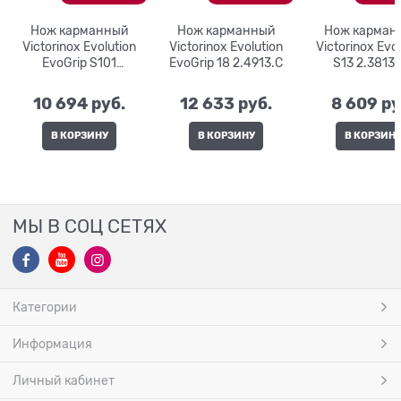
Нож карманный
Нож карманный
Нож карман
Victorinox Evolution
Victorinox Evolution
Victorinox Evo
EvoGrip S101
EvoGrip 18 2.4913.C
S13 2.3813.
2.3603.SC
10 694
 руб.
12 633
 руб.
8 609
 ру
В КОРЗИНУ
В КОРЗИНУ
В КОРЗИН
МЫ В СОЦ СЕТЯХ
Категории
Информация
Личный кабинет