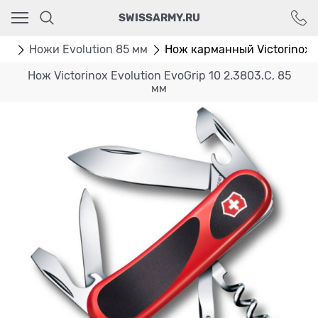
Ваш город - Москва,
SWISSARMY.RU
угадали?
ДА
НЕТ
мм
Ножи Evolution 85 мм
Нож карманный Victorinox E
Нож Victorinox Evolution EvoGrip 10 2.3803.C, 85
мм