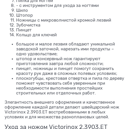
Пилка для ногтей
- с инструментом для ухода за ногтями
Шило
Штопор
Ножницы с микроволнистой кромкой лезвий
Зубочистка
Пинцет
Кольцо для ключей
большое и малое лезвия обладают уникальной
заводской заточкой, нарезать ими продукты –
одно удовольствие;
штопор и консервный нож гарантируют
приготовления завтра любой сложности;
пинцет, ножницы и пинцет помогут сохранить
красоту рук даже в сложных полевых условиях;
плоскогубцы, крестовая отвертка и пила по дереву
поможет чувствовать себя уверенным при
необходимости выполнения простейших
строительных или отделочных работ.
Элегантность внешнего оформления и качественное
оформление каждой детали делают швейцарский нож
Victorinox 2.3903.ET востребованными в любых
условиях и для множества разноплановых целей.
Уход за ножом Victorinox 2.3903.ET