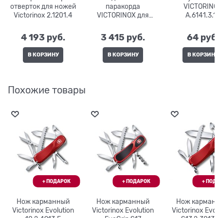
отверток для ножей
паракорда
VICTORIN
Victorinox 2.1201.4
VICTORINOX для
A.6141.3.1
ножей серии Hunter
Pro M 4.1875.9
4 193
 руб.
3 415
 руб.
64
 руб
В КОРЗИНУ
В КОРЗИНУ
В КОРЗИН
Похожие товары
Нож карманный
Нож карманный
Нож карман
Victorinox Evolution
Victorinox Evolution
Victorinox Evo