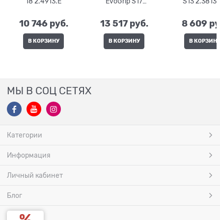
18 2.4913.E
EvoGrip S17
S13 2.3813.
2.3913.SC
10 746
 руб.
13 517
 руб.
8 609
 ру
В КОРЗИНУ
В КОРЗИНУ
В КОРЗИН
МЫ В СОЦ СЕТЯХ
Категории
Информация
Личный кабинет
Блог