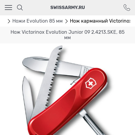
Ваш город - Москва,
SWISSARMY.RU
угадали?
ДА
НЕТ
мм
Ножи Evolution 85 мм
Нож карманный Victorinox E
Нож Victorinox Evolution Junior 09 2.4213.SKE, 85
мм