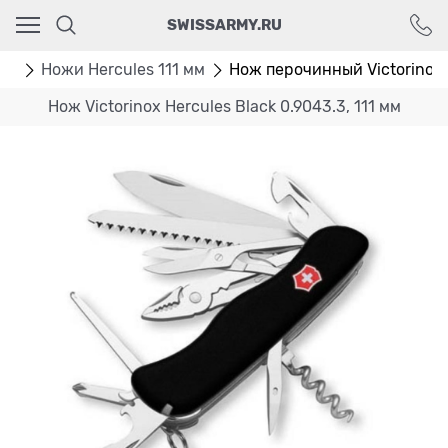
Ваш город - Москва,
SWISSARMY.RU
угадали?
ДА
НЕТ
мм
Ножи Hercules 111 мм
Нож перочинный Victorinox 
Нож Victorinox Hercules Black 0.9043.3, 111 мм