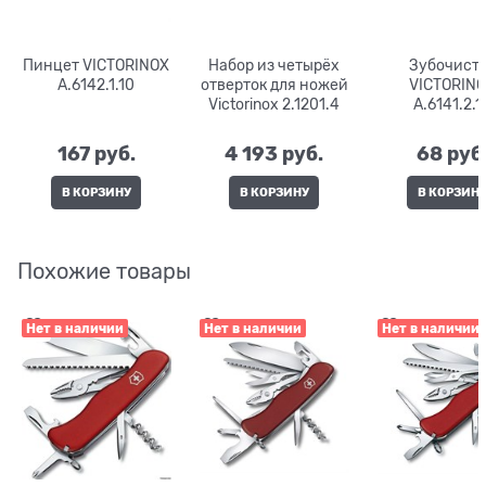
Пинцет VICTORINOX
Набор из четырёх
Зубочист
A.6142.1.10
отверток для ножей
VICTORIN
Victorinox 2.1201.4
A.6141.2.1
167
 руб.
4 193
 руб.
68
 руб
В КОРЗИНУ
В КОРЗИНУ
В КОРЗИН
Похожие товары
Нет в наличии
Нет в наличии
Нет в наличии