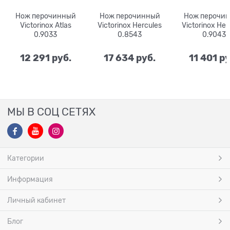
Нож перочинный
Нож перочинный
Нож перочи
Victorinox Atlas
Victorinox Hercules
Victorinox Her
0.9033
0.8543
0.9043
12 291
 руб.
17 634
 руб.
11 401
 р
МЫ В СОЦ СЕТЯХ
Категории
Информация
Личный кабинет
Блог