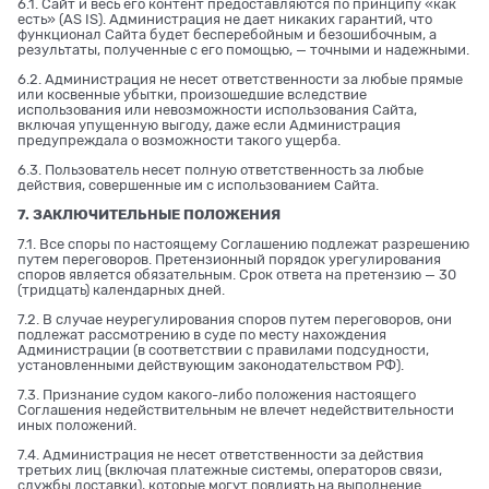
6.1. Сайт и весь его контент предоставляются по принципу «как
есть» (AS IS). Администрация не дает никаких гарантий, что
функционал Сайта будет бесперебойным и безошибочным, а
результаты, полученные с его помощью, — точными и надежными.
6.2. Администрация не несет ответственности за любые прямые
или косвенные убытки, произошедшие вследствие
использования или невозможности использования Сайта,
включая упущенную выгоду, даже если Администрация
предупреждала о возможности такого ущерба.
6.3. Пользователь несет полную ответственность за любые
действия, совершенные им с использованием Сайта.
7. ЗАКЛЮЧИТЕЛЬНЫЕ ПОЛОЖЕНИЯ
7.1. Все споры по настоящему Соглашению подлежат разрешению
путем переговоров. Претензионный порядок урегулирования
споров является обязательным. Срок ответа на претензию — 30
(тридцать) календарных дней.
7.2. В случае неурегулирования споров путем переговоров, они
подлежат рассмотрению в суде по месту нахождения
Администрации (в соответствии с правилами подсудности,
установленными действующим законодательством РФ).
7.3. Признание судом какого-либо положения настоящего
Соглашения недействительным не влечет недействительности
иных положений.
7.4. Администрация не несет ответственности за действия
третьих лиц (включая платежные системы, операторов связи,
службы доставки), которые могут повлиять на выполнение