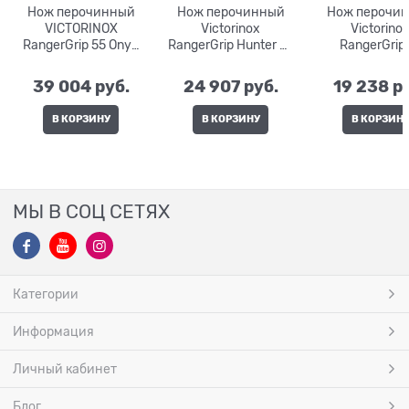
Нож перочинный
Нож перочинный
Нож перочи
VICTORINOX
Victorinox
Victorino
RangerGrip 55 Onyx
RangerGrip Hunter 57
RangerGrip 
Black0.9563.C31P
0.9583.MC
0.9563.M
39 004
 руб.
24 907
 руб.
19 238
 р
В КОРЗИНУ
В КОРЗИНУ
В КОРЗИН
МЫ В СОЦ СЕТЯХ
Категории
Информация
Личный кабинет
Блог