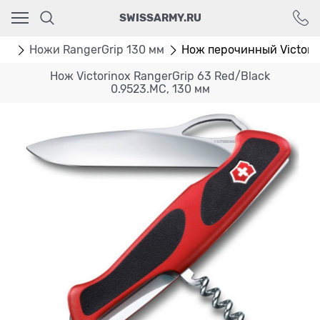
Ваш город - Москва,
SWISSARMY.RU
угадали?
ДА
НЕТ
мм
Ножи RangerGrip 130 мм
Нож перочинный Victorin
Нож Victorinox RangerGrip 63 Red/Black
0.9523.MC, 130 мм