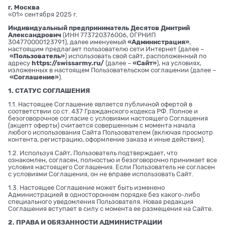
г. Москва
«01» сентября 2025 г.
Индивидуальный предприниматель Десятов Дмитрий
Александрович
(ИНН 773720376006, ОГРНИП
304770000123791), далее именуемый
«Администрация»
,
настоящим предлагает пользователю сети Интернет (далее –
«Пользователь»
) использовать свой сайт, расположенный по
адресу
https://swissarmy.ru/
(далее –
«Сайт»
), на условиях,
изложенных в настоящем Пользовательском соглашении (далее –
«Соглашение»
).
1. СТАТУС СОГЛАШЕНИЯ
1.1. Настоящее Соглашение является публичной офертой в
соответствии со ст. 437 Гражданского кодекса РФ. Полное и
безоговорочное согласие с условиями настоящего Соглашения
(акцепт оферты) считается совершенным с момента начала
любого использования Сайта Пользователем (включая просмотр
контента, регистрацию, оформление заказа и иные действия).
1.2. Используя Сайт, Пользователь подтверждает, что
ознакомлен, согласен, полностью и безоговорочно принимает все
условия настоящего Соглашения. Если Пользователь не согласен
с условиями Соглашения, он не вправе использовать Сайт.
1.3. Настоящее Соглашение может быть изменено
Администрацией в одностороннем порядке без какого-либо
специального уведомления Пользователя. Новая редакция
Соглашения вступает в силу с момента ее размещения на Сайте.
2. ПРАВА И ОБЯЗАННОСТИ АДМИНИСТРАЦИИ