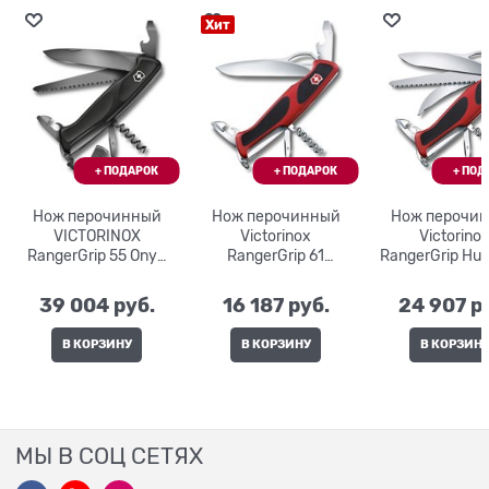
Хит
Нож перочинный
Нож перочинный
Нож перочи
VICTORINOX
Victorinox
Victorino
RangerGrip 55 Onyx
RangerGrip 61
RangerGrip Hun
Black0.9563.C31P
0.9553.MC, красный
0.9583.M
39 004
 руб.
16 187
 руб.
24 907
 р
В КОРЗИНУ
В КОРЗИНУ
В КОРЗИН
МЫ В СОЦ СЕТЯХ