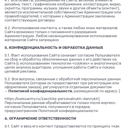
4.1. Все объекты, размещенные на Сайте, включая элементы
дизайна, текст, графические изображения, иллюстрации, видео,
скрипты, программы, музыка, звуки и другие объекты (контент),
являются исключительной собственностью Администрации или
правообладателей, с которыми у Администрации заключены
соответствующие договоры.
4.2. Использование контента, а также любых иных материалов
Сайта возможно только с письменного разрешения
Администрации. Любое несанкционированное использование
материалов Сайта запрещено.
5. КОНФИДЕНЦИАЛЬНОСТЬ И ОБРАБОТКА ДАННЫХ
5.1. Факт использования Сайта означает согласие Пользователя
на сбор и обработку обезличенных данных о его действиях на
Сайте (с использованием технологии «cookies» и аналогичных) в
целях анализа аудитории, улучшения работы Сайта и показа
целевой рекламы.
5.2. Все вопросы, связанные с обработкой персональных данных
Пользователя (которые он предоставляет при регистрации или
оформлении заказа), регулируются отдельным документом
—
Политикой конфиденциальности
, размещенной по адресу: [
https://swissarmy.ru/zaschita-personalnykh-dannykh
].
Персональные данные обрабатываются только после express-
согласия Пользователя, полученного в порядке,
предусмотренном Политикой конфиденциальности.
6. ОГРАНИЧЕНИЕ ОТВЕТСТВЕННОСТИ
6.1. Сайт и весь его контент предоставляются по принципу «как