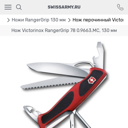
Ваш город - Москва,
SWISSARMY.RU
угадали?
ДА
НЕТ
мм
Ножи RangerGrip 130 мм
Нож перочинный Victorin
Нож Victorinox RangerGrip 78 0.9663.MC, 130 мм