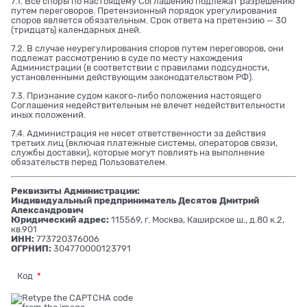
7.1. Все споры по настоящему Соглашению подлежат разрешению
путем переговоров. Претензионный порядок урегулирования
споров является обязательным. Срок ответа на претензию — 30
(тридцать) календарных дней.
7.2. В случае неурегулирования споров путем переговоров, они
подлежат рассмотрению в суде по месту нахождения
Администрации (в соответствии с правилами подсудности,
установленными действующим законодательством РФ).
7.3. Признание судом какого-либо положения настоящего
Соглашения недействительным не влечет недействительности
иных положений.
7.4. Администрация не несет ответственности за действия
третьих лиц (включая платежные системы, операторов связи,
службы доставки), которые могут повлиять на выполнение
обязательств перед Пользователем.
Реквизиты Администрации:
Индивидуальный предприниматель Десятов Дмитрий
Александрович
Юридический адрес:
115569, г. Москва, Каширское ш., д.80 к.2,
кв.901
ИНН:
773720376006
ОГРНИП:
304770000123791
Код