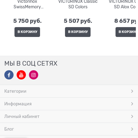
Victorinox
VICTORINOX Classic
VICTORINOX Cl
SwissMemory
SD Colors
SD Alox Col
4.6076.T
5 750
 руб.
5 507
 руб.
8 657
 ру
В КОРЗИНУ
В КОРЗИНУ
В КОРЗИН
МЫ В СОЦ СЕТЯХ
Категории
Информация
Личный кабинет
Блог