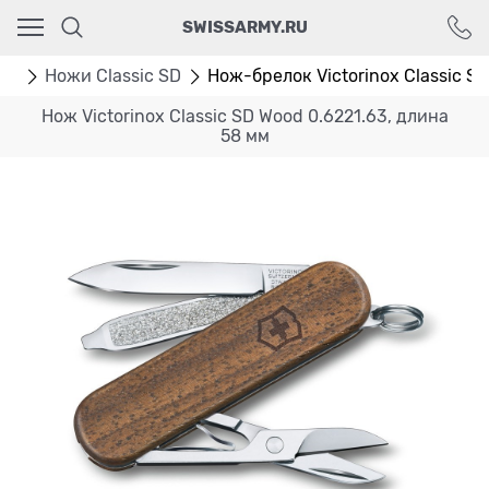
Ваш город - Москва,
SWISSARMY.RU
угадали?
ДА
НЕТ
мм
Ножи Classic SD
Нож-брелок Victorinox Classic S
Нож Victorinox Classic SD Wood 0.6221.63, длина
58 мм