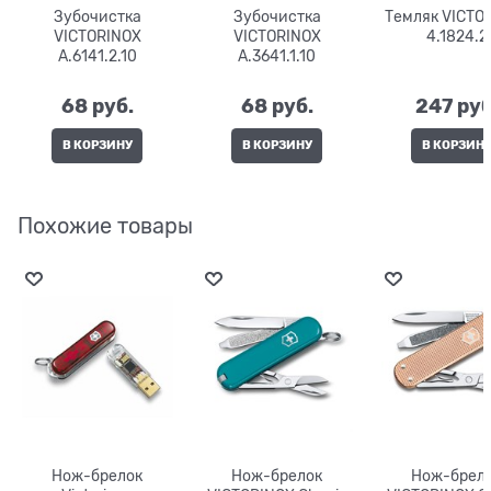
Зубочистка
Зубочистка
Темляк VICTO
VICTORINOX
VICTORINOX
4.1824.2
A.6141.2.10
A.3641.1.10
68
 руб.
68
 руб.
247
 руб
В КОРЗИНУ
В КОРЗИНУ
В КОРЗИН
Похожие товары
Нож-брелок
Нож-брелок
Нож-брел