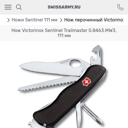
Ваш город - Москва,
SWISSARMY.RU
угадали?
ДА
НЕТ
мм
Ножи Sentinel 111 мм
Нож перочинный Victorinox S
Нож Victorinox Sentinel Trailmaster 0.8463.MW3,
111 мм