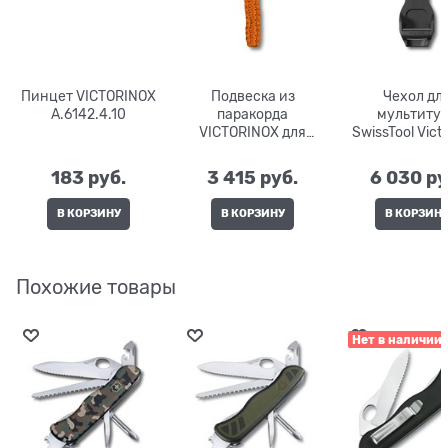
Пинцет VICTORINOX
Подвеска из
Чехол дл
A.6142.4.10
паракорда
мультиту
VICTORINOX для
SwissTool Vict
ножей серии Hunter
4.0829
Pro M 4.1875.9
183
 руб.
3 415
 руб.
6 030
 ру
В КОРЗИНУ
В КОРЗИНУ
В КОРЗИН
Похожие товары
Нет в наличии