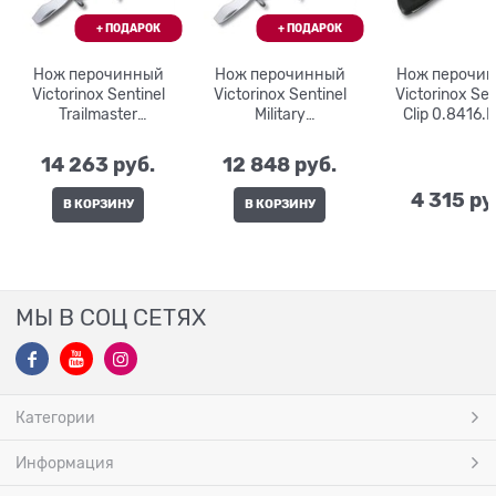
Нож перочинный
Нож перочинный
Нож перочи
Victorinox Sentinel
Victorinox Sentinel
Victorinox Sen
Trailmaster
Military
Clip 0.8416
0.8463.MW94
0.8461.MWCH
14 263
 руб.
12 848
 руб.
4 315
 ру
В КОРЗИНУ
В КОРЗИНУ
МЫ В СОЦ СЕТЯХ
Категории
Информация