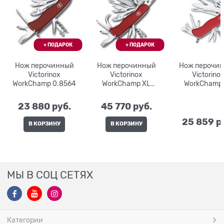
Нож перочинный
Нож перочинный
Нож перочи
Victorinox
Victorinox
Victorino
WorkChamp 0.8564
WorkChamp XL
WorkChamp
0.8564.XL
0.9064.X
23 880
 руб.
45 770
 руб.
25 859
 р
В КОРЗИНУ
В КОРЗИНУ
МЫ В СОЦ СЕТЯХ
Категории