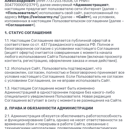
Александрович
(ИНН 773720376006, ОГРНИП
304770000123791), далее именуемый
«Администрация»
,
настоящим предлагает пользователю сети Интернет (далее –
«Пользователь»
) использовать свой сайт, расположенный по
адресу
https://swissarmy.ru/
(далее –
«Сайт»
), на условиях,
изложенных в настоящем Пользовательском соглашении (далее –
«Соглашение»
).
1. СТАТУС СОГЛАШЕНИЯ
1.1. Настоящее Соглашение является публичной офертой в
соответствии со ст. 437 Гражданского кодекса РФ. Полное и
безоговорочное согласие с условиями настоящего Соглашения
(акцепт оферты) считается совершенным с момента начала
любого использования Сайта Пользователем (включая просмотр
контента, регистрацию, оформление заказа и иные действия).
1.2. Используя Сайт, Пользователь подтверждает, что
ознакомлен, согласен, полностью и безоговорочно принимает все
условия настоящего Соглашения. Если Пользователь не согласен
с условиями Соглашения, он не вправе использовать Сайт.
1.3. Настоящее Соглашение может быть изменено
Администрацией в одностороннем порядке без какого-либо
специального уведомления Пользователя. Новая редакция
Соглашения вступает в силу с момента ее размещения на Сайте.
2. ПРАВА И ОБЯЗАННОСТИ АДМИНИСТРАЦИИ
2.1. Администрация обязуется обеспечивать работоспособность
и функционирование Сайта, однако не несет ответственности за
временные сбои и перерывы в работе Сайта, связанные с
техническими неполадками, проведением профилактических