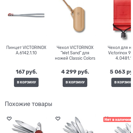
Пинцет VICTORINOX
Чехол VICTORINOX
Чехол для н
A.6142.1.10
"Wet Sand" для
Victorinox 91 мм
ножей Classic Colors
4.0481.1
167
 руб.
4 299
 руб.
5 063
 ру
В КОРЗИНУ
В КОРЗИНУ
В КОРЗИН
Похожие товары
Нет в наличии