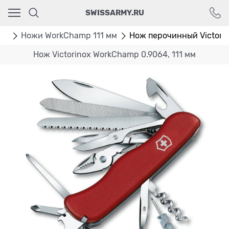
Ваш город - Москва,
SWISSARMY.RU
угадали?
ДА
НЕТ
мм
Ножи WorkChamp 111 мм
Нож перочинный Victori
Нож Victorinox WorkChamp 0.9064, 111 мм