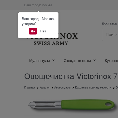
Ваш город:
Москва
Ваш город - Москва,
Доставка
угадали?
Да
Нет
Мультитулы
Складные ножи
Кухонн
Овощечистка Victorinox 7
Главная
Каталог
Аксессуары
Кухонные принадлежности
О