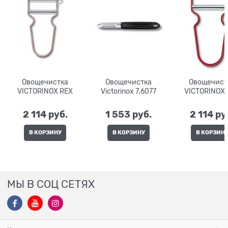
Овощечистка
Овощечистка
Овощечист
VICTORINOX REX
Victorinox 7.6077
VICTORINOX 
2 114
 руб.
1 553
 руб.
2 114
 ру
В КОРЗИНУ
В КОРЗИНУ
В КОРЗИН
МЫ В СОЦ СЕТЯХ