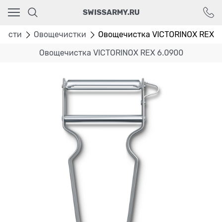
Ваш город - Москва,
SWISSARMY.RU
угадали?
ДА
НЕТ
ности
Овощечистки
Овощечистка VICTORINOX REX
Овощечистка VICTORINOX REX 6.0900