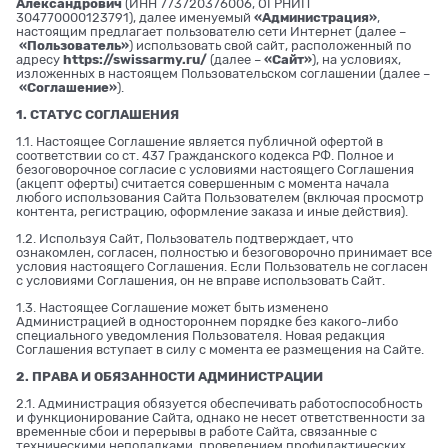
Александрович
(ИНН 773720376006, ОГРНИП
304770000123791), далее именуемый
«Администрация»
,
настоящим предлагает пользователю сети Интернет (далее –
«Пользователь»
) использовать свой сайт, расположенный по
адресу
https://swissarmy.ru/
(далее –
«Сайт»
), на условиях,
изложенных в настоящем Пользовательском соглашении (далее –
«Соглашение»
).
1. СТАТУС СОГЛАШЕНИЯ
1.1. Настоящее Соглашение является публичной офертой в
соответствии со ст. 437 Гражданского кодекса РФ. Полное и
безоговорочное согласие с условиями настоящего Соглашения
(акцепт оферты) считается совершенным с момента начала
любого использования Сайта Пользователем (включая просмотр
контента, регистрацию, оформление заказа и иные действия).
1.2. Используя Сайт, Пользователь подтверждает, что
ознакомлен, согласен, полностью и безоговорочно принимает все
условия настоящего Соглашения. Если Пользователь не согласен
с условиями Соглашения, он не вправе использовать Сайт.
1.3. Настоящее Соглашение может быть изменено
Администрацией в одностороннем порядке без какого-либо
специального уведомления Пользователя. Новая редакция
Соглашения вступает в силу с момента ее размещения на Сайте.
2. ПРАВА И ОБЯЗАННОСТИ АДМИНИСТРАЦИИ
2.1. Администрация обязуется обеспечивать работоспособность
и функционирование Сайта, однако не несет ответственности за
временные сбои и перерывы в работе Сайта, связанные с
техническими неполадками, проведением профилактических