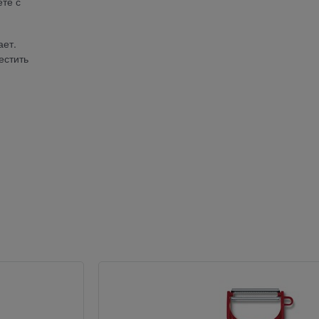
те с
ает.
естить