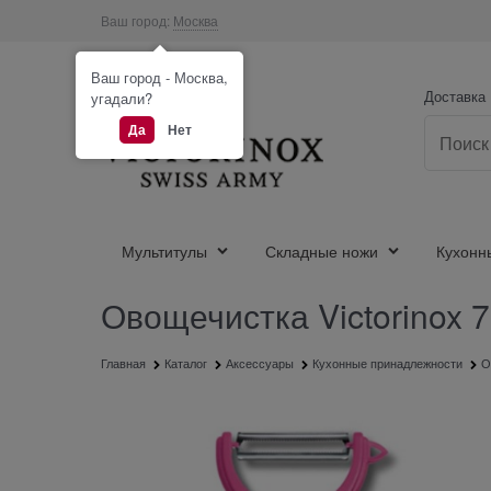
Ваш город:
Москва
Ваш город - Москва,
Доставка
угадали?
Да
Нет
Мультитулы
Складные ножи
Кухонн
Овощечистка Victorinox 7
Главная
Каталог
Аксессуары
Кухонные принадлежности
О