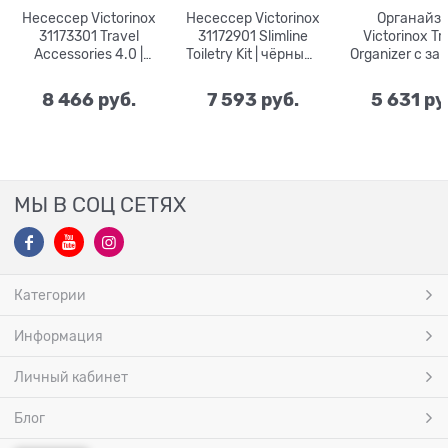
Несессер Victorinox
Несессер Victorinox
Органайз
31173301 Travel
31172901 Slimline
Victorinox Tr
Accessories 4.0 |
Toiletry Kit | чёрный |
Organizer с з
чёрный | нейлон |
нейлон | 25x6x15
от сканиров
27х9х27
RFID 31172
8 466
 руб.
7 593
 руб.
5 631
 ру
МЫ В СОЦ СЕТЯХ
Категории
Информация
Личный кабинет
Блог