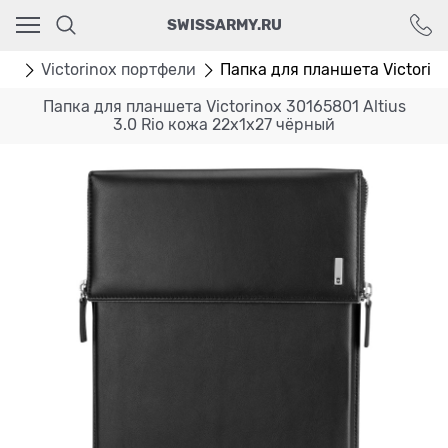
Ваш город - Москва,
SWISSARMY.RU
угадали?
ДА
НЕТ
ли
Victorinox портфели
Папка для планшета Victorinox
Папка для планшета Victorinox 30165801 Altius
3.0 Rio кожа 22x1x27 чёрный