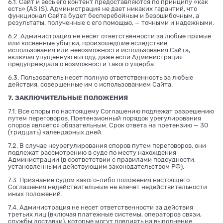
6.1. Сайт и весь его контент предоставляются по принципу «как
есть» (AS IS). Администрация не дает никаких гарантий, что
функционал Сайта будет бесперебойным и безошибочным, а
результаты, полученные с его помощью, — точными и надежными.
6.2. Администрация не несет ответственности за любые прямые
или косвенные убытки, произошедшие вследствие
использования или невозможности использования Сайта,
включая упущенную выгоду, даже если Администрация
предупреждала о возможности такого ущерба.
6.3. Пользователь несет полную ответственность за любые
действия, совершенные им с использованием Сайта.
7. ЗАКЛЮЧИТЕЛЬНЫЕ ПОЛОЖЕНИЯ
7.1. Все споры по настоящему Соглашению подлежат разрешению
путем переговоров. Претензионный порядок урегулирования
споров является обязательным. Срок ответа на претензию — 30
(тридцать) календарных дней.
7.2. В случае неурегулирования споров путем переговоров, они
подлежат рассмотрению в суде по месту нахождения
Администрации (в соответствии с правилами подсудности,
установленными действующим законодательством РФ).
7.3. Признание судом какого-либо положения настоящего
Соглашения недействительным не влечет недействительности
иных положений.
7.4. Администрация не несет ответственности за действия
третьих лиц (включая платежные системы, операторов связи,
службы доставки), которые могут повлиять на выполнение