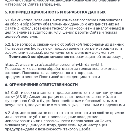
Администрации. Любое несанкционированное использование
материалов Сайта запрещено.
5. КОНФИДЕНЦИАЛЬНОСТЬ И ОБРАБОТКА ДАННЫХ
5.1. Факт использования Сайта означает согласие Пользователя
на сбор и обработку обезличенных данных о его действиях на
Сайте (с использованием технологии «cookies» и аналогичных) в
целях анализа аудитории, улучшения работы Сайта и показа
целевой рекламы.
5.2. Все вопросы, связанные с обработкой персональных данных
Пользователя (которые он предоставляет при регистрации или
оформлении заказа), регулируются отдельным документом
—
Политикой конфиденциальности
, размещенной по адресу: [
https://swissarmy.ru/zaschita-personalnykh-dannykh
].
Персональные данные обрабатываются только после express-
согласия Пользователя, полученного в порядке,
предусмотренном Политикой конфиденциальности.
6. ОГРАНИЧЕНИЕ ОТВЕТСТВЕННОСТИ
6.1. Сайт и весь его контент предоставляются по принципу «как
есть» (AS IS). Администрация не дает никаких гарантий, что
функционал Сайта будет бесперебойным и безошибочным, а
результаты, полученные с его помощью, — точными и надежными.
6.2. Администрация не несет ответственности за любые прямые
или косвенные убытки, произошедшие вследствие
использования или невозможности использования Сайта,
включая упущенную выгоду, даже если Администрация
предупреждала о возможности такого ущерба.