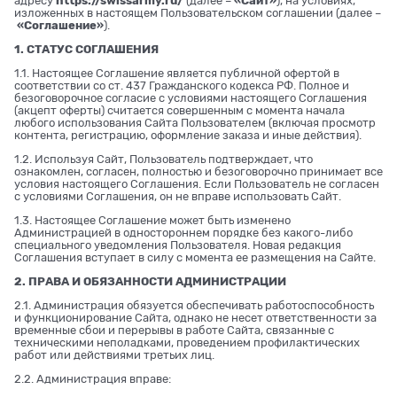
адресу
https://swissarmy.ru/
(далее –
«Сайт»
), на условиях,
изложенных в настоящем Пользовательском соглашении (далее –
«Соглашение»
).
1. СТАТУС СОГЛАШЕНИЯ
1.1. Настоящее Соглашение является публичной офертой в
соответствии со ст. 437 Гражданского кодекса РФ. Полное и
безоговорочное согласие с условиями настоящего Соглашения
(акцепт оферты) считается совершенным с момента начала
любого использования Сайта Пользователем (включая просмотр
контента, регистрацию, оформление заказа и иные действия).
1.2. Используя Сайт, Пользователь подтверждает, что
ознакомлен, согласен, полностью и безоговорочно принимает все
условия настоящего Соглашения. Если Пользователь не согласен
с условиями Соглашения, он не вправе использовать Сайт.
1.3. Настоящее Соглашение может быть изменено
Администрацией в одностороннем порядке без какого-либо
специального уведомления Пользователя. Новая редакция
Соглашения вступает в силу с момента ее размещения на Сайте.
2. ПРАВА И ОБЯЗАННОСТИ АДМИНИСТРАЦИИ
2.1. Администрация обязуется обеспечивать работоспособность
и функционирование Сайта, однако не несет ответственности за
временные сбои и перерывы в работе Сайта, связанные с
техническими неполадками, проведением профилактических
работ или действиями третьих лиц.
2.2. Администрация вправе: