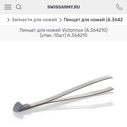
Ваш город - Москва,
SWISSARMY.RU
угадали?
ДА
НЕТ
ры
Запчасти для ножей
Пинцет для ножей (A.364210)
Пинцет для ножей Victorinox (A.364210)
(упак.:10шт) A.364210