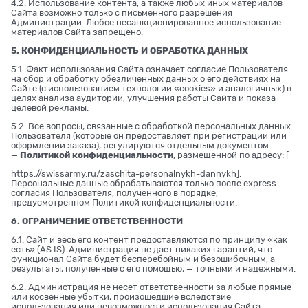
4.2. Использование контента, а также любых иных материалов
Сайта возможно только с письменного разрешения
Администрации. Любое несанкционированное использование
материалов Сайта запрещено.
5. КОНФИДЕНЦИАЛЬНОСТЬ И ОБРАБОТКА ДАННЫХ
5.1. Факт использования Сайта означает согласие Пользователя
на сбор и обработку обезличенных данных о его действиях на
Сайте (с использованием технологии «cookies» и аналогичных) в
целях анализа аудитории, улучшения работы Сайта и показа
целевой рекламы.
5.2. Все вопросы, связанные с обработкой персональных данных
Пользователя (которые он предоставляет при регистрации или
оформлении заказа), регулируются отдельным документом
—
Политикой конфиденциальности
, размещенной по адресу: [
https://swissarmy.ru/zaschita-personalnykh-dannykh
].
Персональные данные обрабатываются только после express-
согласия Пользователя, полученного в порядке,
предусмотренном Политикой конфиденциальности.
6. ОГРАНИЧЕНИЕ ОТВЕТСТВЕННОСТИ
6.1. Сайт и весь его контент предоставляются по принципу «как
есть» (AS IS). Администрация не дает никаких гарантий, что
функционал Сайта будет бесперебойным и безошибочным, а
результаты, полученные с его помощью, — точными и надежными.
6.2. Администрация не несет ответственности за любые прямые
или косвенные убытки, произошедшие вследствие
использования или невозможности использования Сайта,