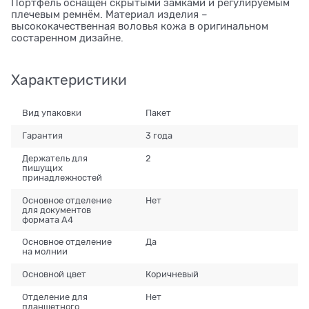
Портфель оснащён скрытыми замками и регулируемым
плечевым ремнём. Материал изделия –
высококачественная воловья кожа в оригинальном
состаренном дизайне.
Характеристики
Вид упаковки
Пакет
Гарантия
3 года
Держатель для
2
пишущих
принадлежностей
Основное отделение
Нет
для документов
формата А4
Основное отделение
Да
на молнии
Основной цвет
Коричневый
Отделение для
Нет
планшетного