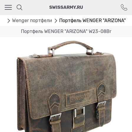
Ваш город - Москва,
SWISSARMY.RU
угадали?
ДА
НЕТ
ли
Wenger портфели
Портфель WENGER "ARIZONA" W
Портфель WENGER "ARIZONA" W23-08Br