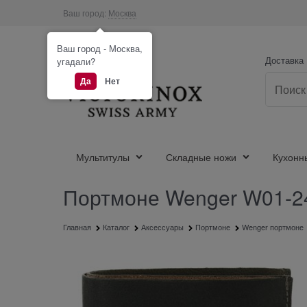
Ваш город:
Москва
Ваш город - Москва,
Доставка
угадали?
Да
Нет
Мультитулы
Складные ножи
Кухонн
Портмоне Wenger W01-24
Главная
Каталог
Аксессуары
Портмоне
Wenger портмоне