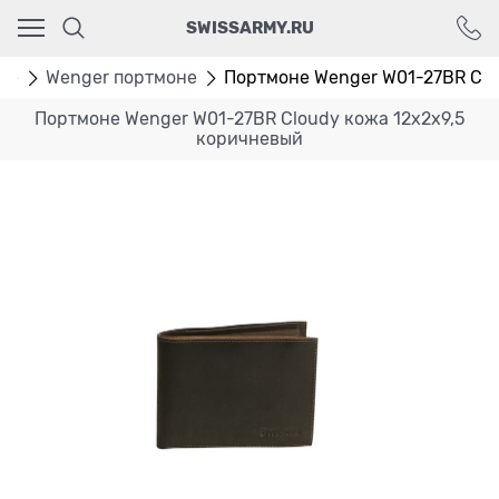
Ваш город - Москва,
SWISSARMY.RU
угадали?
ДА
НЕТ
не
Wenger портмоне
Портмоне Wenger W01-27BR Cloud
Портмоне Wenger W01-27BR Cloudy кожа 12х2х9,5
коричневый