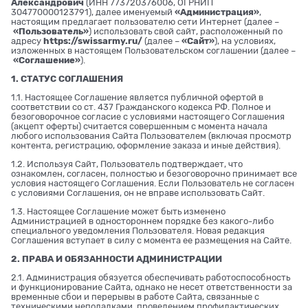
Александрович
(ИНН 773720376006, ОГРНИП
304770000123791), далее именуемый
«Администрация»
,
настоящим предлагает пользователю сети Интернет (далее –
«Пользователь»
) использовать свой сайт, расположенный по
адресу
https://swissarmy.ru/
(далее –
«Сайт»
), на условиях,
изложенных в настоящем Пользовательском соглашении (далее –
«Соглашение»
).
1. СТАТУС СОГЛАШЕНИЯ
1.1. Настоящее Соглашение является публичной офертой в
соответствии со ст. 437 Гражданского кодекса РФ. Полное и
безоговорочное согласие с условиями настоящего Соглашения
(акцепт оферты) считается совершенным с момента начала
любого использования Сайта Пользователем (включая просмотр
контента, регистрацию, оформление заказа и иные действия).
1.2. Используя Сайт, Пользователь подтверждает, что
ознакомлен, согласен, полностью и безоговорочно принимает все
условия настоящего Соглашения. Если Пользователь не согласен
с условиями Соглашения, он не вправе использовать Сайт.
1.3. Настоящее Соглашение может быть изменено
Администрацией в одностороннем порядке без какого-либо
специального уведомления Пользователя. Новая редакция
Соглашения вступает в силу с момента ее размещения на Сайте.
2. ПРАВА И ОБЯЗАННОСТИ АДМИНИСТРАЦИИ
2.1. Администрация обязуется обеспечивать работоспособность
и функционирование Сайта, однако не несет ответственности за
временные сбои и перерывы в работе Сайта, связанные с
техническими неполадками, проведением профилактических