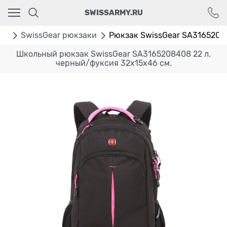
Ваш город - Москва,
SWISSARMY.RU
угадали?
ДА
НЕТ
ки
SwissGear рюкзаки
Рюкзак SwissGear SA316520840
Школьный рюкзак SwissGear SA3165208408 22 л.
черный/фуксия 32х15х46 см.