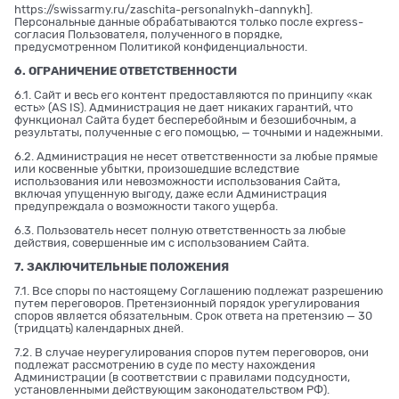
https://swissarmy.ru/zaschita-personalnykh-dannykh
].
Персональные данные обрабатываются только после express-
согласия Пользователя, полученного в порядке,
предусмотренном Политикой конфиденциальности.
6. ОГРАНИЧЕНИЕ ОТВЕТСТВЕННОСТИ
6.1. Сайт и весь его контент предоставляются по принципу «как
есть» (AS IS). Администрация не дает никаких гарантий, что
функционал Сайта будет бесперебойным и безошибочным, а
результаты, полученные с его помощью, — точными и надежными.
6.2. Администрация не несет ответственности за любые прямые
или косвенные убытки, произошедшие вследствие
использования или невозможности использования Сайта,
включая упущенную выгоду, даже если Администрация
предупреждала о возможности такого ущерба.
6.3. Пользователь несет полную ответственность за любые
действия, совершенные им с использованием Сайта.
7. ЗАКЛЮЧИТЕЛЬНЫЕ ПОЛОЖЕНИЯ
7.1. Все споры по настоящему Соглашению подлежат разрешению
путем переговоров. Претензионный порядок урегулирования
споров является обязательным. Срок ответа на претензию — 30
(тридцать) календарных дней.
7.2. В случае неурегулирования споров путем переговоров, они
подлежат рассмотрению в суде по месту нахождения
Администрации (в соответствии с правилами подсудности,
установленными действующим законодательством РФ).