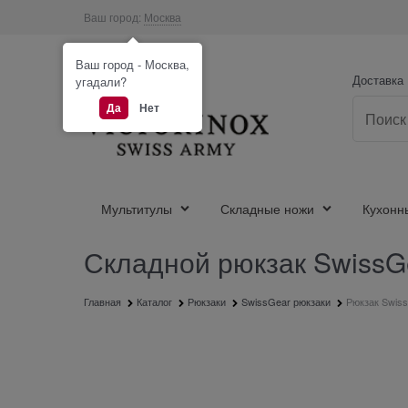
Ваш город:
Москва
Ваш город - Москва,
Доставка
угадали?
Да
Нет
Мультитулы
Складные ножи
Кухонн
Складной рюкзак SwissGe
Главная
Каталог
Рюкзаки
SwissGear рюкзаки
Рюкзак Swiss