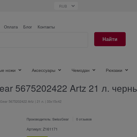
Оплата
Блог
Контакты
Найти
ые ножи
Аксессуары
Чемодан
Рюкзаки
ar 5675202422 Artz 21 л. черн
Gear 5675202422 Artz | 21 л. | 33х15x42
Производитель:
SwissGear
0 отзывов
Артикул:
Z161171