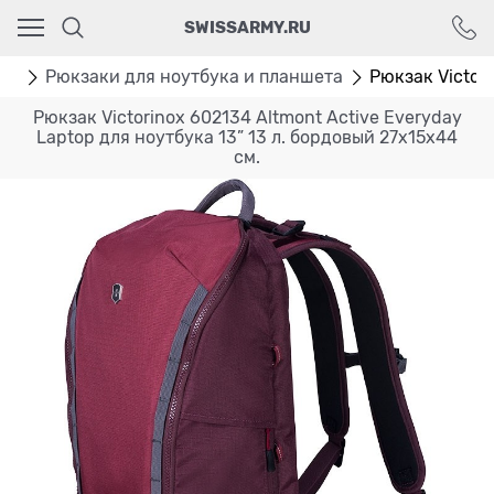
Ваш город - Москва,
SWISSARMY.RU
угадали?
ДА
НЕТ
аки
Рюкзаки для ноутбука и планшета
Рюкзак Victori
Рюкзак Victorinox 602134 Altmont Active Everyday
Laptop для ноутбука 13” 13 л. бордовый 27x15x44
см.