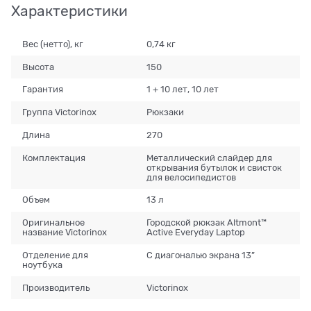
Характеристики
Вес (нетто), кг
0,74 кг
Высота
150
Гарантия
1 + 10 лет, 10 лет
Группа Victorinox
Рюкзаки
Длина
270
Комплектация
Металлический слайдер для
открывания бутылок и свисток
для велосипедистов
Объем
13 л
Оригинальное
Городской рюкзак Altmont™
название Victorinox
Active Everyday Laptop
Отделение для
С диагональю экрана 13”
ноутбука
Производитель
Victorinox