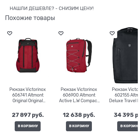
НАШЛИ ДЕШЕВЛЕ? - СНИЗИМ ЦЕНУ!
Похожие товары
Рюкзак Victorinox
Рюкзак Victorinox
Рюкзак Victor
606741 Altmont
606900 Altmont
602155 Altm
Original Original
Active L.W Compact
Deluxe Travel 
Slimline Laptop 15,6" |
Backpack | 18 л. |
Professional 15
24 л. | 30x22x47
28x17x44
л. | 30x26x
27 897
 руб.
12 638
 руб.
34 395
 р
В КОРЗИНУ
В КОРЗИНУ
В КОРЗИН