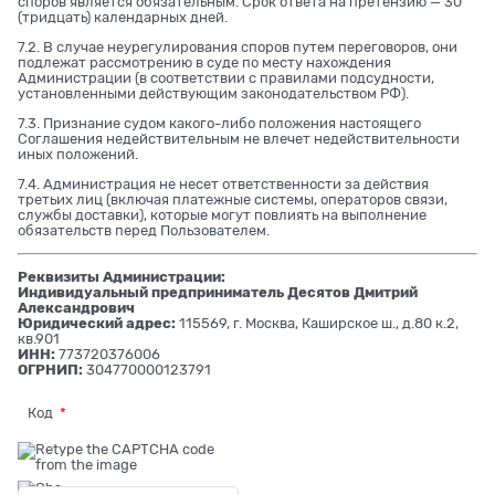
споров является обязательным. Срок ответа на претензию — 30
(тридцать) календарных дней.
7.2. В случае неурегулирования споров путем переговоров, они
подлежат рассмотрению в суде по месту нахождения
Администрации (в соответствии с правилами подсудности,
установленными действующим законодательством РФ).
7.3. Признание судом какого-либо положения настоящего
Соглашения недействительным не влечет недействительности
иных положений.
7.4. Администрация не несет ответственности за действия
третьих лиц (включая платежные системы, операторов связи,
службы доставки), которые могут повлиять на выполнение
обязательств перед Пользователем.
Реквизиты Администрации:
Индивидуальный предприниматель Десятов Дмитрий
Александрович
Юридический адрес:
115569, г. Москва, Каширское ш., д.80 к.2,
кв.901
ИНН:
773720376006
ОГРНИП:
304770000123791
Код