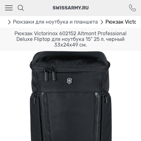
Ваш город - Москва,
SWISSARMY.RU
угадали?
ДА
НЕТ
аки
Рюкзаки для ноутбука и планшета
Рюкзак Victori
Рюкзак Victorinox 602152 Altmont Professional
Deluxe Fliptop для ноутбука 15” 25 л. черный
33x24x49 см.