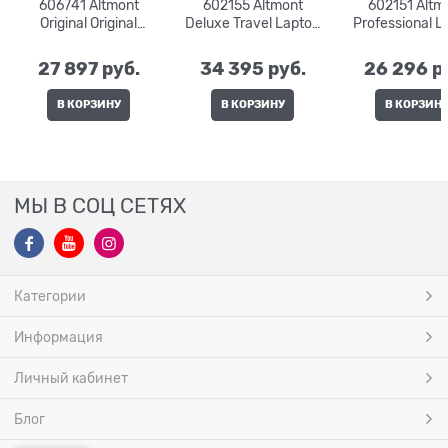
606741 Altmont
602155 Altmont
602151 Altm
Original Original
Deluxe Travel Laptop
Professional L
Slimline Laptop 15,6" |
Professional 15" | 26
Compact 15" | 1
24 л. | 30x22x47
л. | 30x26x46
29x22x4
27 897
 руб.
34 395
 руб.
26 296
 р
В КОРЗИНУ
В КОРЗИНУ
В КОРЗИН
МЫ В СОЦ СЕТЯХ
Категории
Информация
Личный кабинет
Блог