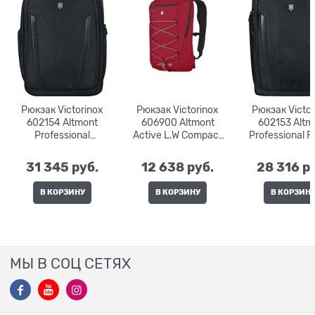
Рюкзак Victorinox
Рюкзак Victorinox
Рюкзак Victor
602154 Altmont
606900 Altmont
602153 Altm
Professional
Active L.W Compact
Professional Fl
Essential Laptop 15" |
Backpack | 18 л. |
15" | 26 л. | 33
24 л. | 30x23x43
28x17x44
31 345
 руб.
12 638
 руб.
28 316
 р
В КОРЗИНУ
В КОРЗИНУ
В КОРЗИН
МЫ В СОЦ СЕТЯХ