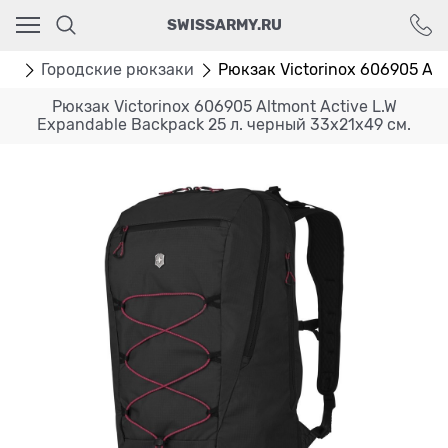
Ваш город - Москва,
SWISSARMY.RU
угадали?
ДА
НЕТ
аки
Городские рюкзаки
Рюкзак Victorinox 606905 Altm
Рюкзак Victorinox 606905 Altmont Active L.W
Expandable Backpack 25 л. черный 33x21x49 см.