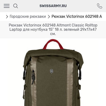
Ваш город - Москва,
SWISSARMY.RU
угадали?
ДА
НЕТ
аки
Городские рюкзаки
Рюкзак Victorinox 602148 Altmo
Рюкзак Victorinox 602148 Altmont Classic Rolltop
Laptop для ноутбука 15” 18 л. зеленый 29х17х47
см.