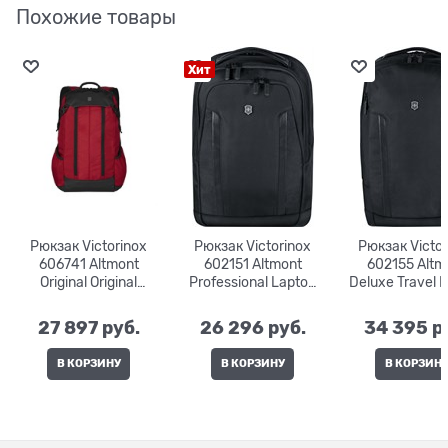
Похожие товары
Хит
Рюкзак Victorinox
Рюкзак Victorinox
Рюкзак Victor
606741 Altmont
602151 Altmont
602155 Altm
Original Original
Professional Laptop
Deluxe Travel 
Slimline Laptop 15,6" |
Compact 15" | 16 л. |
Professional 15
24 л. | 30x22x47
29x22x41
л. | 30x26x
27 897
 руб.
26 296
 руб.
34 395
 р
В КОРЗИНУ
В КОРЗИНУ
В КОРЗИН