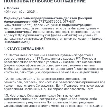
ПОЛЬЗОВАТЕЛЬСКОЕ СОГЛАШЕНИЕ
г. Москва
«01» сентября 2025 г.
Индивидуальный предприниматель Десятов Дмитрий
Александрович
(ИНН 773720376006, ОГРНИП
304770000123791), далее именуемый
«Администрация»
,
настоящим предлагает пользователю сети Интернет (далее –
«Пользователь»
) использовать свой сайт, расположенный по
адресу
https://swissarmy.ru/
(далее –
«Сайт»
), на условиях,
изложенных в настоящем Пользовательском соглашении (далее –
«Соглашение»
).
1. СТАТУС СОГЛАШЕНИЯ
1.1. Настоящее Соглашение является публичной офертой в
соответствии со ст. 437 Гражданского кодекса РФ. Полное и
безоговорочное согласие с условиями настоящего Соглашения
(акцепт оферты) считается совершенным с момента начала
любого использования Сайта Пользователем (включая просмотр
контента, регистрацию, оформление заказа и иные действия).
1.2. Используя Сайт, Пользователь подтверждает, что
ознакомлен, согласен, полностью и безоговорочно принимает все
условия настоящего Соглашения. Если Пользователь не согласен
с условиями Соглашения, он не вправе использовать Сайт.
1.3. Настоящее Соглашение может быть изменено
Администрацией в одностороннем порядке без какого-либо
специального уведомления Пользователя. Новая редакция
Соглашения вступает в силу с момента ее размещения на Сайте.