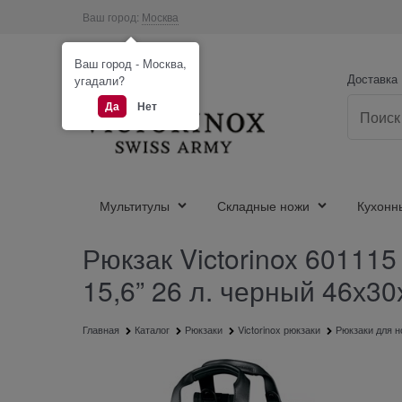
Ваш город:
Москва
Ваш город - Москва,
Доставка
угадали?
Да
Нет
Мультитулы
Складные ножи
Кухонн
Рюкзак Victorinox 601115 
15,6” 26 л. черный 46х30
Главная
Каталог
Рюкзаки
Victorinox рюкзаки
Рюкзаки для н