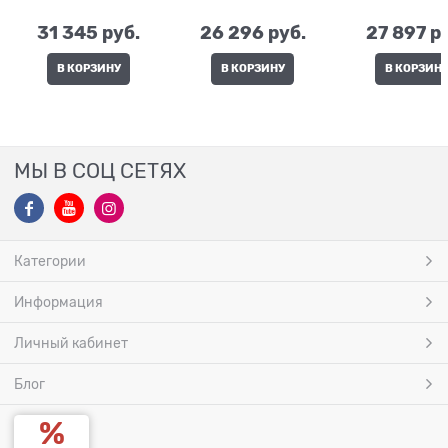
Essential Laptop 15" |
Compact 15" | 16 л. |
Slimline Laptop 
24 л. | 30x23x43
29x22x41
24 л. | 30x2
31 345
 руб.
26 296
 руб.
27 897
 р
В КОРЗИНУ
В КОРЗИНУ
В КОРЗИН
МЫ В СОЦ СЕТЯХ
Категории
Информация
Личный кабинет
Блог