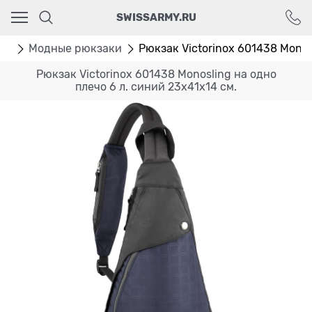
Ваш город - Москва,
SWISSARMY.RU
угадали?
ДА
НЕТ
аки
Модные рюкзаки
Рюкзак Victorinox 601438 Monosli
Рюкзак Victorinox 601438 Monosling на одно
плечо 6 л. синий 23x41x14 см.