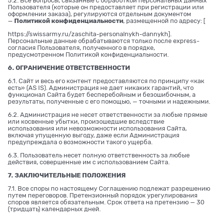
5.2. Все вопросы, связанные с обработкой персональных данных
Пользователя (которые он предоставляет при регистрации или
оформлении заказа), регулируются отдельным документом
—
Политикой конфиденциальности
, размещенной по адресу: [
https://swissarmy.ru/zaschita-personalnykh-dannykh
].
Персональные данные обрабатываются только после express-
согласия Пользователя, полученного в порядке,
предусмотренном Политикой конфиденциальности.
6. ОГРАНИЧЕНИЕ ОТВЕТСТВЕННОСТИ
6.1. Сайт и весь его контент предоставляются по принципу «как
есть» (AS IS). Администрация не дает никаких гарантий, что
функционал Сайта будет бесперебойным и безошибочным, а
результаты, полученные с его помощью, — точными и надежными.
6.2. Администрация не несет ответственности за любые прямые
или косвенные убытки, произошедшие вследствие
использования или невозможности использования Сайта,
включая упущенную выгоду, даже если Администрация
предупреждала о возможности такого ущерба.
6.3. Пользователь несет полную ответственность за любые
действия, совершенные им с использованием Сайта.
7. ЗАКЛЮЧИТЕЛЬНЫЕ ПОЛОЖЕНИЯ
7.1. Все споры по настоящему Соглашению подлежат разрешению
путем переговоров. Претензионный порядок урегулирования
споров является обязательным. Срок ответа на претензию — 30
(тридцать) календарных дней.