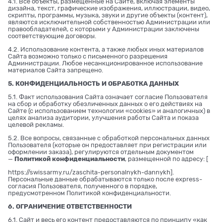
4.1. Все объекты, размещенные на Сайте, включая элементы
дизайна, текст, графические изображения, иллюстрации, видео,
скрипты, программы, музыка, звуки и другие объекты (контент),
являются исключительной собственностью Администрации или
правообладателей, с которыми у Администрации заключены
соответствующие договоры.
4.2. Использование контента, а также любых иных материалов
Сайта возможно только с письменного разрешения
Администрации. Любое несанкционированное использование
материалов Сайта запрещено.
5. КОНФИДЕНЦИАЛЬНОСТЬ И ОБРАБОТКА ДАННЫХ
5.1. Факт использования Сайта означает согласие Пользователя
на сбор и обработку обезличенных данных о его действиях на
Сайте (с использованием технологии «cookies» и аналогичных) в
целях анализа аудитории, улучшения работы Сайта и показа
целевой рекламы.
5.2. Все вопросы, связанные с обработкой персональных данных
Пользователя (которые он предоставляет при регистрации или
оформлении заказа), регулируются отдельным документом
—
Политикой конфиденциальности
, размещенной по адресу: [
https://swissarmy.ru/zaschita-personalnykh-dannykh
].
Персональные данные обрабатываются только после express-
согласия Пользователя, полученного в порядке,
предусмотренном Политикой конфиденциальности.
6. ОГРАНИЧЕНИЕ ОТВЕТСТВЕННОСТИ
6.1. Сайт и весь его контент предоставляются по принципу «как