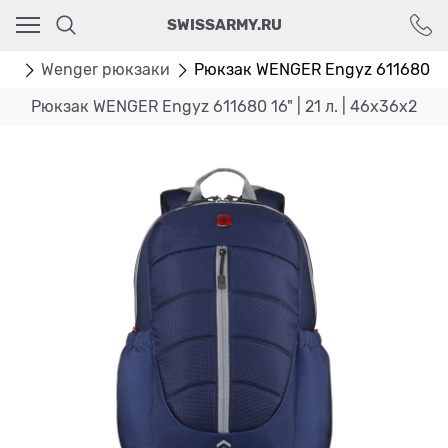
Ваш город - Москва,
SWISSARMY.RU
угадали?
ДА
НЕТ
ки
Wenger рюкзаки
Рюкзак WENGER Engyz 611680 16" 
Рюкзак WENGER Engyz 611680 16" | 21 л. | 46x36x2