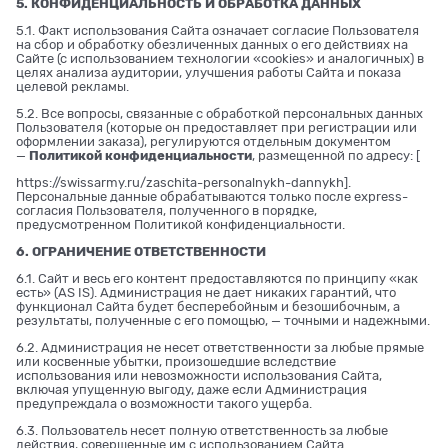
5. КОНФИДЕНЦИАЛЬНОСТЬ И ОБРАБОТКА ДАННЫХ
5.1. Факт использования Сайта означает согласие Пользователя
на сбор и обработку обезличенных данных о его действиях на
Сайте (с использованием технологии «cookies» и аналогичных) в
целях анализа аудитории, улучшения работы Сайта и показа
целевой рекламы.
5.2. Все вопросы, связанные с обработкой персональных данных
Пользователя (которые он предоставляет при регистрации или
оформлении заказа), регулируются отдельным документом
—
Политикой конфиденциальности
, размещенной по адресу: [
https://swissarmy.ru/zaschita-personalnykh-dannykh
].
Персональные данные обрабатываются только после express-
согласия Пользователя, полученного в порядке,
предусмотренном Политикой конфиденциальности.
6. ОГРАНИЧЕНИЕ ОТВЕТСТВЕННОСТИ
6.1. Сайт и весь его контент предоставляются по принципу «как
есть» (AS IS). Администрация не дает никаких гарантий, что
функционал Сайта будет бесперебойным и безошибочным, а
результаты, полученные с его помощью, — точными и надежными.
6.2. Администрация не несет ответственности за любые прямые
или косвенные убытки, произошедшие вследствие
использования или невозможности использования Сайта,
включая упущенную выгоду, даже если Администрация
предупреждала о возможности такого ущерба.
6.3. Пользователь несет полную ответственность за любые
действия, совершенные им с использованием Сайта.