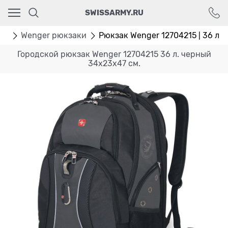
Ваш город - Москва,
SWISSARMY.RU
угадали?
ДА
НЕТ
ки
Wenger рюкзаки
Рюкзак Wenger 12704215 | 36 л. 
Городской рюкзак Wenger 12704215 36 л. черный
34х23х47 см.