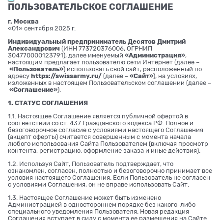
ПОЛЬЗОВАТЕЛЬСКОЕ СОГЛАШЕНИЕ
г. Москва
«01» сентября 2025 г.
Индивидуальный предприниматель Десятов Дмитрий
Александрович
(ИНН 773720376006, ОГРНИП
304770000123791), далее именуемый
«Администрация»
,
настоящим предлагает пользователю сети Интернет (далее –
«Пользователь»
) использовать свой сайт, расположенный по
адресу
https://swissarmy.ru/
(далее –
«Сайт»
), на условиях,
изложенных в настоящем Пользовательском соглашении (далее –
«Соглашение»
).
1. СТАТУС СОГЛАШЕНИЯ
1.1. Настоящее Соглашение является публичной офертой в
соответствии со ст. 437 Гражданского кодекса РФ. Полное и
безоговорочное согласие с условиями настоящего Соглашения
(акцепт оферты) считается совершенным с момента начала
любого использования Сайта Пользователем (включая просмотр
контента, регистрацию, оформление заказа и иные действия).
1.2. Используя Сайт, Пользователь подтверждает, что
ознакомлен, согласен, полностью и безоговорочно принимает все
условия настоящего Соглашения. Если Пользователь не согласен
с условиями Соглашения, он не вправе использовать Сайт.
1.3. Настоящее Соглашение может быть изменено
Администрацией в одностороннем порядке без какого-либо
специального уведомления Пользователя. Новая редакция
Соглашения вступает в силу с момента ее размещения на Сайте.