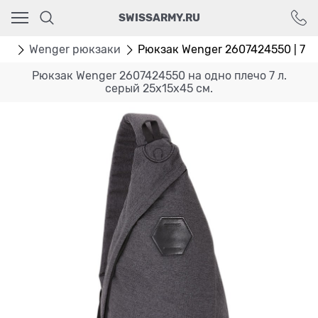
Ваш город - Москва,
SWISSARMY.RU
угадали?
ДА
НЕТ
ки
Wenger рюкзаки
Рюкзак Wenger 2607424550 | 7 л.
Рюкзак Wenger 2607424550 на одно плечо 7 л.
серый 25х15х45 см.