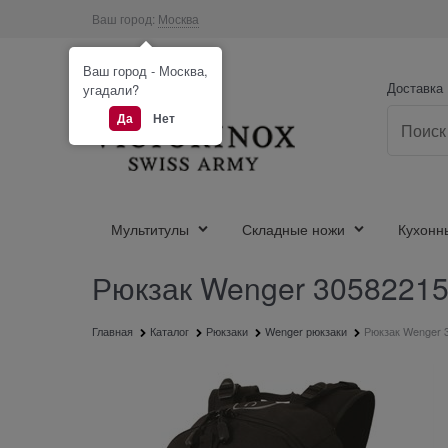
Ваш город:
Москва
Ваш город - Москва,
Доставка
угадали?
Да
Нет
Мультитулы
Складные ножи
Кухонн
Рюкзак Wenger 30582215 
Главная
Каталог
Рюкзаки
Wenger рюкзаки
Рюкзак Wenger 3