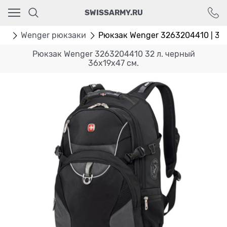
Ваш город - Москва,
SWISSARMY.RU
угадали?
ДА
НЕТ
ки
Wenger рюкзаки
Рюкзак Wenger 3263204410 | 32 л
Рюкзак Wenger 3263204410 32 л. черный
36х19х47 см.