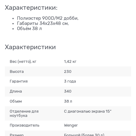
Характеристики:
Полиэстер 900D/М2 добби,
Габариты 34x23x48 см,
Объём 38 л
Характеристики
Вес (нетто), кг
1,42 кг
Высота
230
Гарантия
3 года
Длина
340
Объем
38 л
Отделение для
С диагональю экрана 15”
ноутбука
Производитель
Wenger
Размер
Большой (более 30 л)