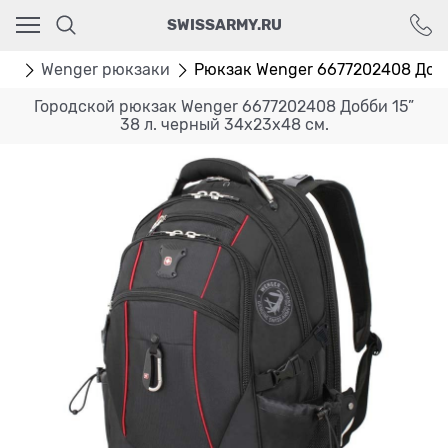
Ваш город - Москва,
SWISSARMY.RU
угадали?
ДА
НЕТ
ки
Wenger рюкзаки
Рюкзак Wenger 6677202408 Добби 
Городской рюкзак Wenger 6677202408 Добби 15”
38 л. черный 34x23x48 см.