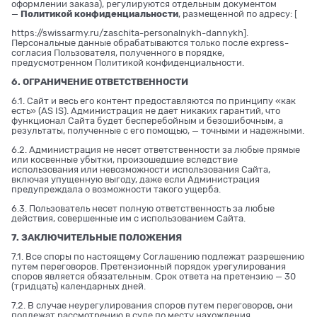
оформлении заказа), регулируются отдельным документом
—
Политикой конфиденциальности
, размещенной по адресу: [
https://swissarmy.ru/zaschita-personalnykh-dannykh
].
Персональные данные обрабатываются только после express-
согласия Пользователя, полученного в порядке,
предусмотренном Политикой конфиденциальности.
6. ОГРАНИЧЕНИЕ ОТВЕТСТВЕННОСТИ
6.1. Сайт и весь его контент предоставляются по принципу «как
есть» (AS IS). Администрация не дает никаких гарантий, что
функционал Сайта будет бесперебойным и безошибочным, а
результаты, полученные с его помощью, — точными и надежными.
6.2. Администрация не несет ответственности за любые прямые
или косвенные убытки, произошедшие вследствие
использования или невозможности использования Сайта,
включая упущенную выгоду, даже если Администрация
предупреждала о возможности такого ущерба.
6.3. Пользователь несет полную ответственность за любые
действия, совершенные им с использованием Сайта.
7. ЗАКЛЮЧИТЕЛЬНЫЕ ПОЛОЖЕНИЯ
7.1. Все споры по настоящему Соглашению подлежат разрешению
путем переговоров. Претензионный порядок урегулирования
споров является обязательным. Срок ответа на претензию — 30
(тридцать) календарных дней.
7.2. В случае неурегулирования споров путем переговоров, они
подлежат рассмотрению в суде по месту нахождения