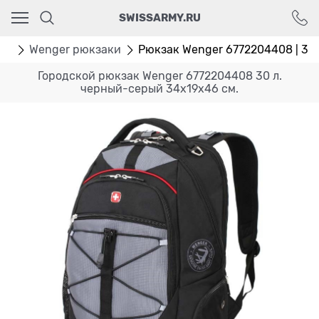
Ваш город - Москва,
SWISSARMY.RU
угадали?
ДА
НЕТ
ки
Wenger рюкзаки
Рюкзак Wenger 6772204408 | 30 л
Городской рюкзак Wenger 6772204408 30 л.
черный-серый 34x19x46 см.