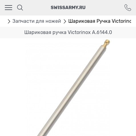
Ваш город - Москва,
SWISSARMY.RU
угадали?
ДА
НЕТ
ры
Запчасти для ножей
Шариковая Ручка Victorinox 
Шариковая ручка Victorinox A.6144.0