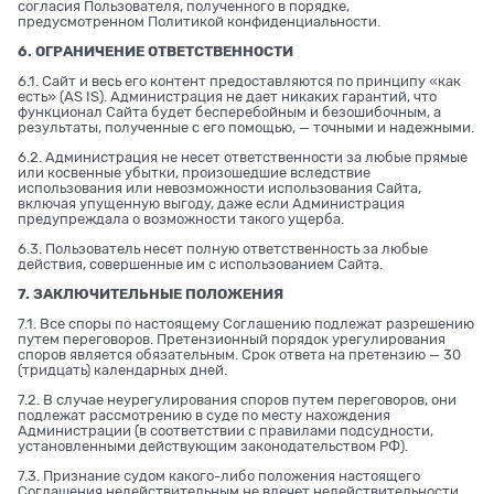
согласия Пользователя, полученного в порядке,
предусмотренном Политикой конфиденциальности.
6. ОГРАНИЧЕНИЕ ОТВЕТСТВЕННОСТИ
6.1. Сайт и весь его контент предоставляются по принципу «как
есть» (AS IS). Администрация не дает никаких гарантий, что
функционал Сайта будет бесперебойным и безошибочным, а
результаты, полученные с его помощью, — точными и надежными.
6.2. Администрация не несет ответственности за любые прямые
или косвенные убытки, произошедшие вследствие
использования или невозможности использования Сайта,
включая упущенную выгоду, даже если Администрация
предупреждала о возможности такого ущерба.
6.3. Пользователь несет полную ответственность за любые
действия, совершенные им с использованием Сайта.
7. ЗАКЛЮЧИТЕЛЬНЫЕ ПОЛОЖЕНИЯ
7.1. Все споры по настоящему Соглашению подлежат разрешению
путем переговоров. Претензионный порядок урегулирования
споров является обязательным. Срок ответа на претензию — 30
(тридцать) календарных дней.
7.2. В случае неурегулирования споров путем переговоров, они
подлежат рассмотрению в суде по месту нахождения
Администрации (в соответствии с правилами подсудности,
установленными действующим законодательством РФ).
7.3. Признание судом какого-либо положения настоящего
Соглашения недействительным не влечет недействительности