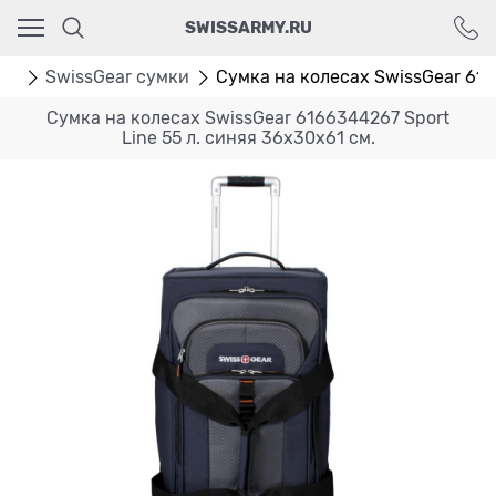
Ваш город - Москва,
SWISSARMY.RU
угадали?
ДА
НЕТ
ки
SwissGear сумки
Сумка на колесах SwissGear 6166
Сумка на колесах SwissGear 6166344267 Sport
Line 55 л. синяя 36x30x61 см.