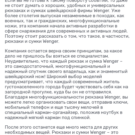
Если вы не готовы к такому повороту событий, то даже
не стоит думать о хороших, удобных и универсальных
рюкзаках и сумках швейцарской фирмы Wenger. Уже
более столетия выпуская незаменимые в походах, как
военных, так и гражданских, многофункциональные
ножи, эта компания начала активные разработки в
сфере снаряжения для современных и активных людей.
Поэтому стоит рассказать о том, что такое, в частности,
рюкзаки и сумки Wenger.
Компания остается верна своим принципам, за какое
дело не пришлось бы взяться ее специалистам.
Неудивительно, что каждый рюкзак и сумка Wenger –
это самодостаточный, многофункциональный и
надежный спутник своего владельца, как и знаменитый
швейцарский нож! Широкий выбор моделей
предусматривает, что каждый современный житель
густонаселенного города будет чувствовать себя как на
загородной прогулке, куда бы он не отправился.
Благодаря многофункциональности рюкзака Wenger, вы
можете легко организовать свои вещи, отправив ключи,
мобильный телефон и еще тысячу мелочей в
специальный карман-органайзер, положив ноутбук в
надежный мягкий карман под спинкой.
После этого останется еще много места для других
необходимых вещей. Рюкзаки и сумки Wenger – это