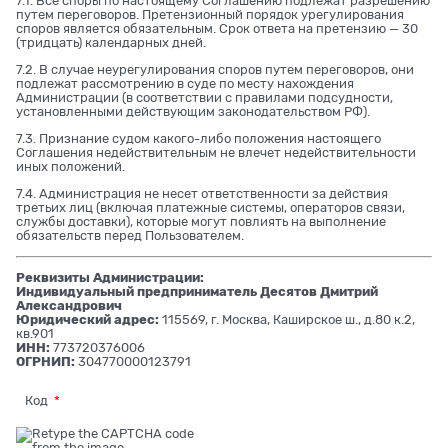
7.1. Все споры по настоящему Соглашению подлежат разрешению
путем переговоров. Претензионный порядок урегулирования
споров является обязательным. Срок ответа на претензию — 30
(тридцать) календарных дней.
7.2. В случае неурегулирования споров путем переговоров, они
подлежат рассмотрению в суде по месту нахождения
Администрации (в соответствии с правилами подсудности,
установленными действующим законодательством РФ).
7.3. Признание судом какого-либо положения настоящего
Соглашения недействительным не влечет недействительности
иных положений.
7.4. Администрация не несет ответственности за действия
третьих лиц (включая платежные системы, операторов связи,
службы доставки), которые могут повлиять на выполнение
обязательств перед Пользователем.
Реквизиты Администрации:
Индивидуальный предприниматель Десятов Дмитрий
Александрович
Юридический адрес:
115569, г. Москва, Каширское ш., д.80 к.2,
кв.901
ИНН:
773720376006
ОГРНИП:
304770000123791
Код