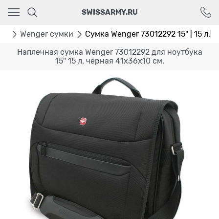
Ваш город - Москва,
SWISSARMY.RU
угадали?
ДА
НЕТ
ки
Wenger сумки
Сумка Wenger 73012292 15'' | 15 л.|
Наплечная сумка Wenger 73012292 для ноутбука
15'' 15 л. чёрная 41x36x10 см.