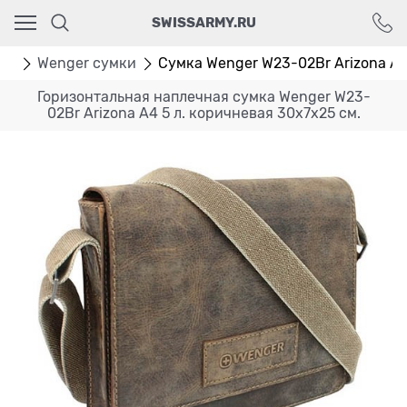
Ваш город - Москва,
SWISSARMY.RU
угадали?
ДА
НЕТ
ки
Wenger сумки
Сумка Wenger W23-02Br Arizona А4 |
Горизонтальная наплечная сумка Wenger W23-
02Br Arizona А4 5 л. коричневая 30х7x25 см.