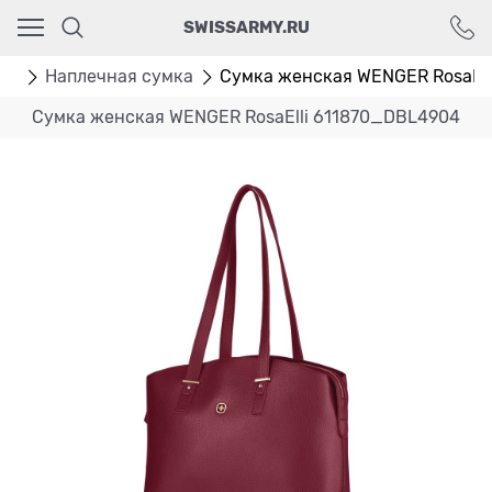
Ваш город - Москва,
SWISSARMY.RU
угадали?
ДА
НЕТ
ки
Наплечная сумка
Сумка женская WENGER RosaEll
Сумка женская WENGER RosaElli 611870_DBL4904