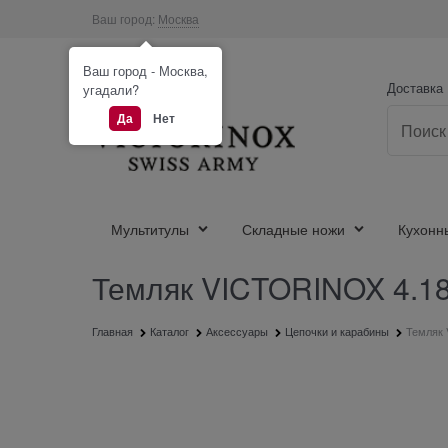
Ваш город:
Москва
Ваш город - Москва,
Доставка
угадали?
Да
Нет
Мультитулы
Складные ножи
Кухонн
Темляк VICTORINOX 4.18
Главная
Каталог
Аксессуары
Цепочки и карабины
Темляк 