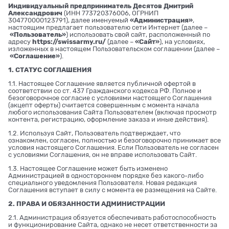
Индивидуальный предприниматель Десятов Дмитрий
Александрович
(ИНН 773720376006, ОГРНИП
304770000123791), далее именуемый
«Администрация»
,
настоящим предлагает пользователю сети Интернет (далее –
«Пользователь»
) использовать свой сайт, расположенный по
адресу
https://swissarmy.ru/
(далее –
«Сайт»
), на условиях,
изложенных в настоящем Пользовательском соглашении (далее –
«Соглашение»
).
1. СТАТУС СОГЛАШЕНИЯ
1.1. Настоящее Соглашение является публичной офертой в
соответствии со ст. 437 Гражданского кодекса РФ. Полное и
безоговорочное согласие с условиями настоящего Соглашения
(акцепт оферты) считается совершенным с момента начала
любого использования Сайта Пользователем (включая просмотр
контента, регистрацию, оформление заказа и иные действия).
1.2. Используя Сайт, Пользователь подтверждает, что
ознакомлен, согласен, полностью и безоговорочно принимает все
условия настоящего Соглашения. Если Пользователь не согласен
с условиями Соглашения, он не вправе использовать Сайт.
1.3. Настоящее Соглашение может быть изменено
Администрацией в одностороннем порядке без какого-либо
специального уведомления Пользователя. Новая редакция
Соглашения вступает в силу с момента ее размещения на Сайте.
2. ПРАВА И ОБЯЗАННОСТИ АДМИНИСТРАЦИИ
2.1. Администрация обязуется обеспечивать работоспособность
и функционирование Сайта, однако не несет ответственности за