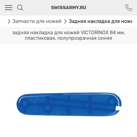
Ваш город - Москва,
SWISSARMY.RU
угадали?
ДА
НЕТ
ры
Запчасти для ножей
Задняя накладка для ножей 
задняя накладка для ножей VICTORINOX 84 мм,
пластиковая, полупрозрачная синяя