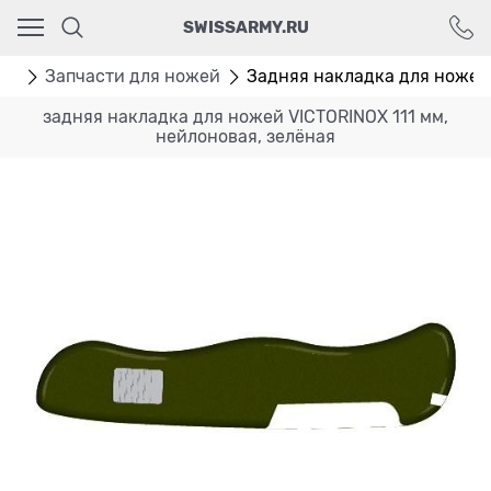
Ваш город - Москва,
SWISSARMY.RU
угадали?
ДА
НЕТ
ры
Запчасти для ножей
Задняя накладка для ножей
задняя накладка для ножей VICTORINOX 111 мм,
нейлоновая, зелёная